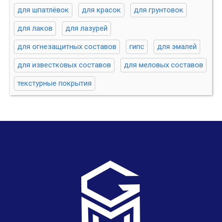
для шпатлёвок
для красок
для грунтовок
для лаков
для лазурей
для огнезащитных составов
гипс
для эмалей
для известковых составов
для меловых составов
текстурные покрытия