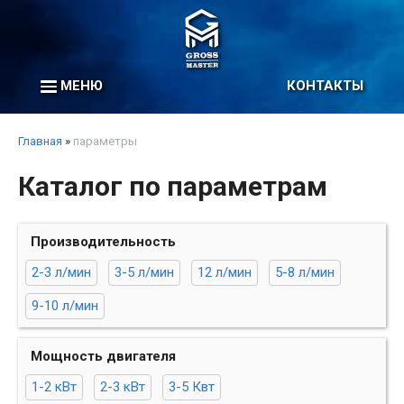
МЕНЮ
КОНТАКТЫ
Главная
»
параметры
Каталог по параметрам
Производительность
2-3 л/мин
3-5 л/мин
12 л/мин
5-8 л/мин
9-10 л/мин
Мощность двигателя
1-2 кВт
2-3 кВт
3-5 Квт