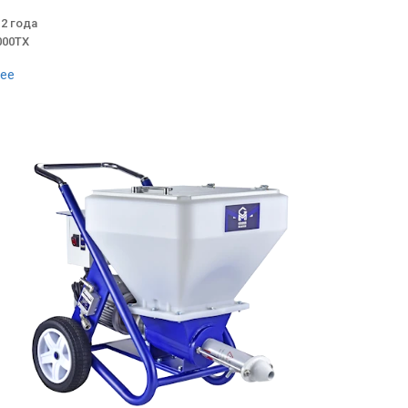
 2 года
000TX
ее