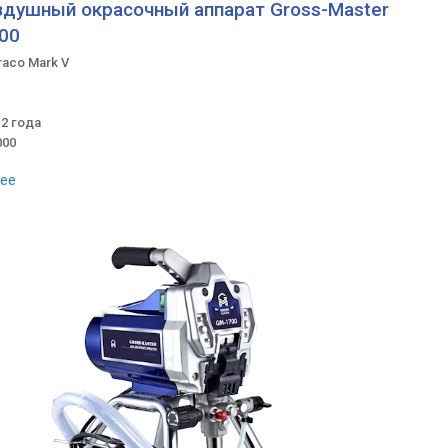
здушный окрасочный аппарат Gross-Master
00
raco Mark V
 2 года
000
ее