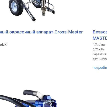
ый окрасочный аппарат Gross-Master
Безво
MASTE
rk X
1,7 л/мин
0,75 кВт
Гарантия:
арт. GM2
подробн