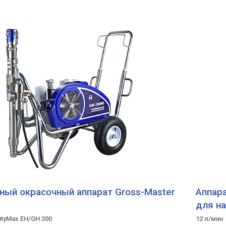
ый окрасочный аппарат Gross-Master
Аппар
для н
utyMax EH/GH 300
12 л/мин