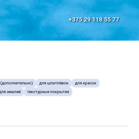
+375 29 118 55 77
й
 (дополнительно)
для шпатлёвок
для красок
для эмалей
текстурные покрытия