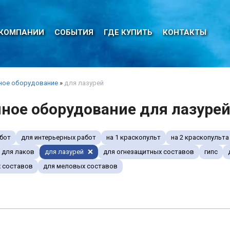
 КОМПАНИИ
СОБЫТИЯ
ГДЕ КУПИТЬ
КОНТАКТЫ
ное оборудование
»
для лазурей
ное оборудование для лазуре
бот
для интерьерных работ
на 1 краскопульт
на 2 краскопульта
для лаков
для лазурей
для огнезащитных составов
гипс
 составов
для меловых составов