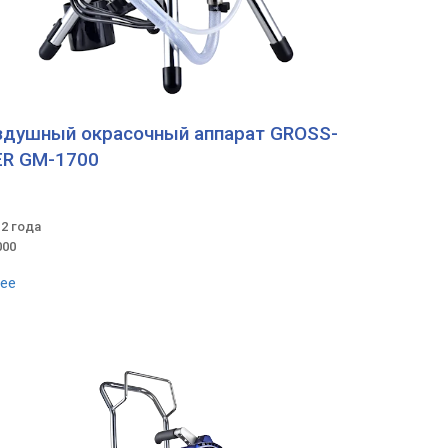
здушный окрасочный аппарат GROSS-
R GM-1700
 2 года
000
ее