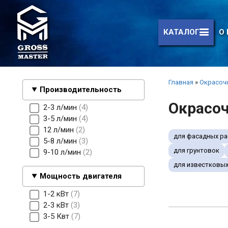
КАТАЛОГ
О
Главная
»
Окрасоч
Производительность
Окрасоч
2-3 л/мин
4
3-5 л/мин
4
12 л/мин
2
для фасадных ра
5-8 л/мин
3
для грунтовок
9-10 л/мин
2
для известковых
Мощность двигателя
1-2 кВт
7
2-3 кВт
3
3-5 Квт
7