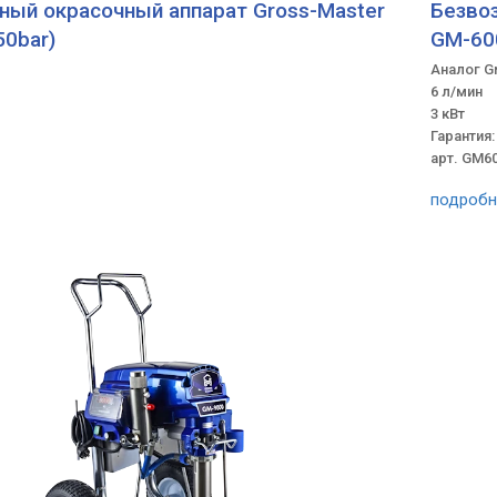
ый окрасочный аппарат Gross-Master
Безво
0bar)
GM-60
Аналог G
6 л/мин
3 кВт
Гарантия:
арт. GM6
подробн