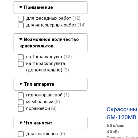
Применение
для фасадных работ
12
для интерьерных работ
14
Возможное количество
краскопультов
на 1 краскопульт
12
на 2 краскопульта
(дополнительно)
3
Тип аппарата
гидропоршневой
1
мембранный
3
Окрасочны
поршневой
8
GM-120MB
Что наносит
6,0 л/мин
4,0 кВт
для шпатлёвок
6
Гарантия: 2 года