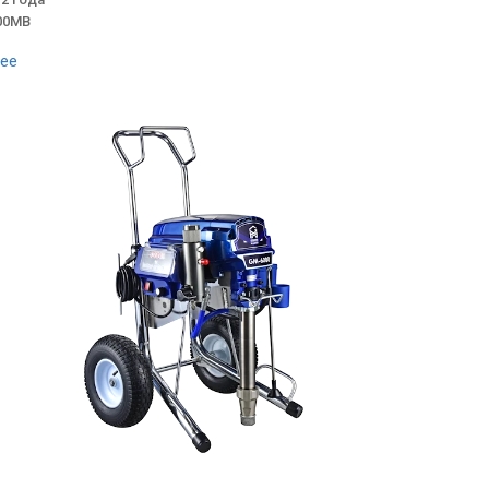
00MB
ее